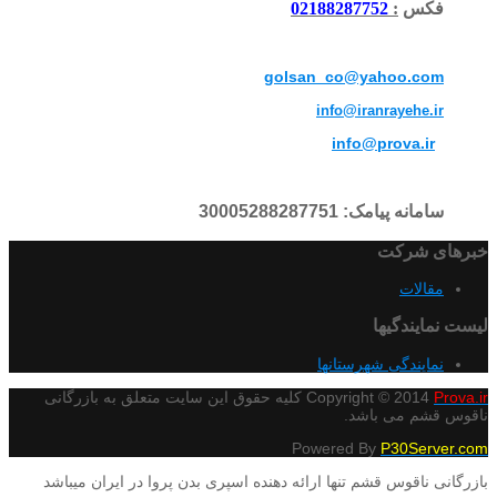
فکس
:
02188287752
golsan_co@yahoo.com
info@iranrayehe.ir
info@prova.ir
سامانه پیامک: 30005288287751
خبرهای شرکت
مقالات
لیست نمایندگیها
نمایندگی شهرستانها
Prova.ir
Copyright © 2014
کلیه حقوق این سایت متعلق به بازرگانی
ناقوس قشم می باشد.
Powered By
P30Server.com
بازرگانی ناقوس قشم تنها ارائه دهنده اسپری بدن پروا در ایران میباشد