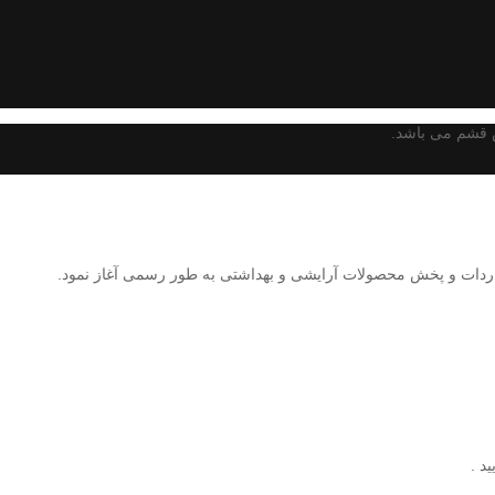
 قشم می باشد.
د .