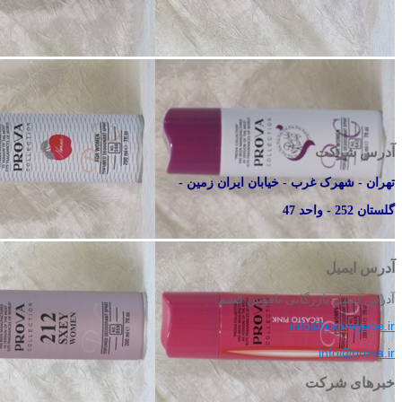
آدرس شرکت
تهران - شهرک غرب - خیابان ایران زمین -
گلستان 252 - واحد 47
آدرس ایمیل
آدرس ایمیل بازرگانی ناقوس قشم:
info@iranrayehe.ir
info@prova.ir
خبرهای شرکت