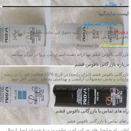
مقالات
لیست نمایندگیها
نمایندگی شهرستانها
Prova.ir
Copyright © 2014
کلیه حقوق این سایت متعلق به بازرگانی
ناقوس قشم می باشد.
Powered By
P30Server.com
بازرگانی ناقوس قشم تنها ارائه دهنده اسپری بدن پروا در ایران میباشد
درباره بازرگانی ناقوس قشم
بازرگانی ناقوس قشم (ایران رایحه) در تاریخ 1376 فعالیت خود را در زمینه
واردات و پخش محصولات آرایشی و بهداشتی به طور رسمی آغاز نمود.
خدمات این شرکت شامل این موارد میباشد:
واردات
پخش
راه های تماس با بازرگانی ناقوس قشم
راهای تماس با بازرگانی ناقوس قشم:
اولین راه به ایمیل های شرکت که در سایت نیز درج شده اند ایمیل ارسال