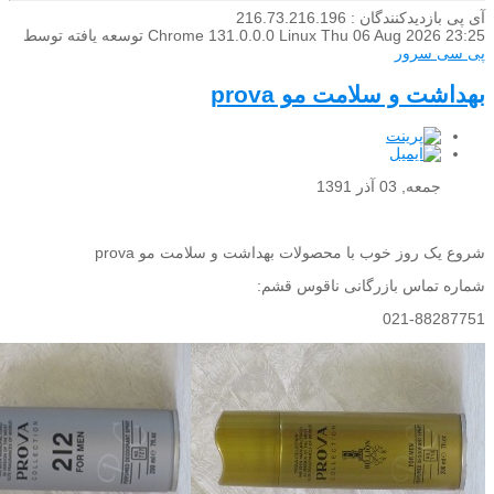
آی پی بازدیدکنندگان : 216.73.216.196
Thu 06 Aug 2026 23:25
Chrome 131.0.0.0 Linux
توسعه یافته توسط
پی سی سرور
بهداشت و سلامت مو prova
جمعه, 03 آذر 1391
شروع یک روز خوب با محصولات بهداشت و سلامت مو prova
شماره تماس بازرگانی ناقوس قشم:
021-88287751