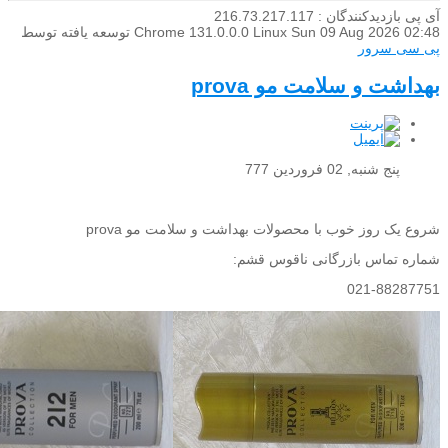
آی پی بازدیدکنندگان : 216.73.217.117
Sun 09 Aug 2026 02:48
Chrome 131.0.0.0 Linux
توسعه یافته توسط
پی سی سرور
بهداشت و سلامت مو prova
پنج شنبه, 02 فروردين 777
شروع یک روز خوب با محصولات بهداشت و سلامت مو prova
شماره تماس بازرگانی ناقوس قشم:
021-88287751