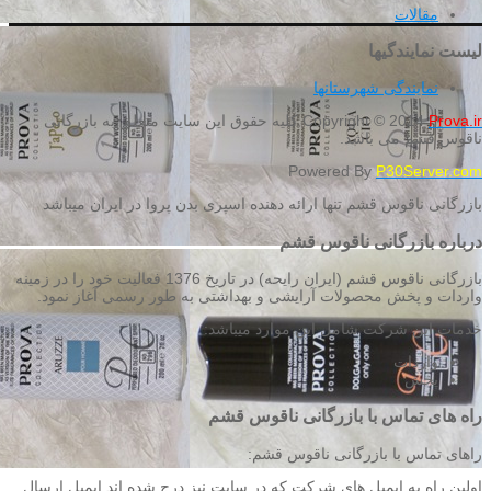
مقالات
لیست نمایندگیها
نمایندگی شهرستانها
Prova.ir
Copyright © 2014
کلیه حقوق این سایت متعلق به بازرگانی
ناقوس قشم می باشد.
Powered By
P30Server.com
بازرگانی ناقوس قشم تنها ارائه دهنده اسپری بدن پروا در ایران میباشد
درباره بازرگانی ناقوس قشم
بازرگانی ناقوس قشم (ایران رایحه) در تاریخ 1376 فعالیت خود را در زمینه
واردات و پخش محصولات آرایشی و بهداشتی به طور رسمی آغاز نمود.
خدمات این شرکت شامل این موارد میباشد:
واردات
پخش
راه های تماس با بازرگانی ناقوس قشم
راهای تماس با بازرگانی ناقوس قشم:
اولین راه به ایمیل های شرکت که در سایت نیز درج شده اند ایمیل ارسال