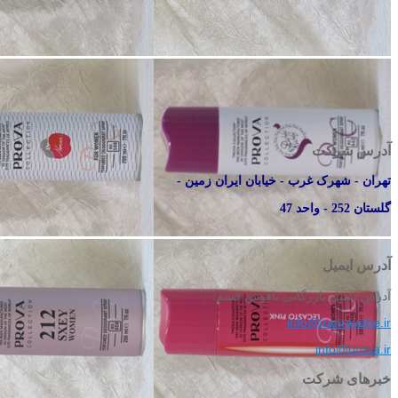
آدرس شرکت
تهران - شهرک غرب - خیابان ایران زمین -
گلستان 252 - واحد 47
آدرس ایمیل
آدرس ایمیل بازرگانی ناقوس قشم:
info@iranrayehe.ir
info@prova.ir
خبرهای شرکت